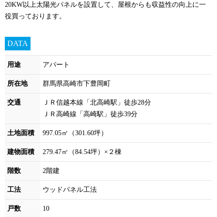
20KW以上太陽光パネルを設置して、屋根からも収益性の向上に一
役買っております。
DATA
用途
アパート
所在地
群馬県高崎市下豊岡町
交通
ＪＲ信越本線「北高崎駅」徒歩28分
ＪＲ高崎線「高崎駅」徒歩39分
土地面積
997.05㎡（301.60坪）
建物面積
279.47㎡（84.54坪）×２棟
階数
2階建
工法
ウッドパネル工法
戸数
10