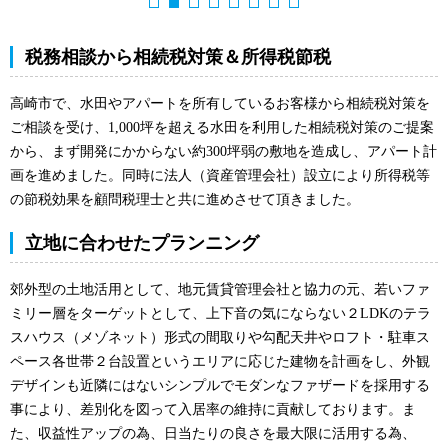
税務相談から相続税対策＆所得税節税
高崎市で、水田やアパートを所有しているお客様から相続税対策を
ご相談を受け、1,000坪を超える水田を利用した相続税対策のご提案
から、まず開発にかからない約300坪弱の敷地を造成し、アパート計
画を進めました。同時に法人（資産管理会社）設立により所得税等
の節税効果を顧問税理士と共に進めさせて頂きました。
立地に合わせたプランニング
郊外型の土地活用として、地元賃貸管理会社と協力の元、若いファ
ミリー層をターゲットとして、上下音の気にならない２LDKのテラ
スハウス（メゾネット）形式の間取りや勾配天井やロフト・駐車ス
ペース各世帯２台設置というエリアに応じた建物を計画をし、外観
デザインも近隣にはないシンプルでモダンなファザードを採用する
事により、差別化を図って入居率の維持に貢献しております。ま
た、収益性アップの為、日当たりの良さを最大限に活用する為、