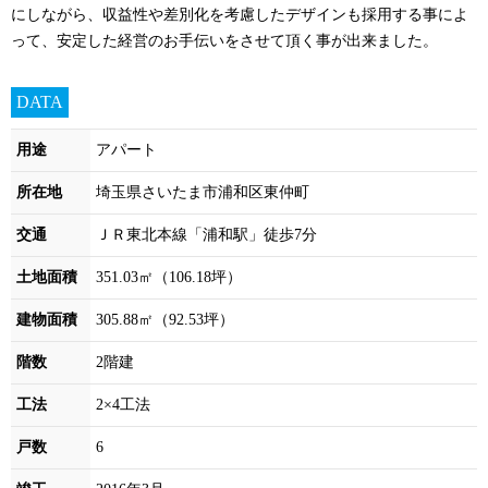
にしながら、収益性や差別化を考慮したデザインも採用する事によ
って、安定した経営のお手伝いをさせて頂く事が出来ました。
DATA
用途
アパート
所在地
埼玉県さいたま市浦和区東仲町
交通
ＪＲ東北本線「浦和駅」徒歩7分
土地面積
351.03㎡（106.18坪）
建物面積
305.88㎡（92.53坪）
階数
2階建
工法
2×4工法
戸数
6