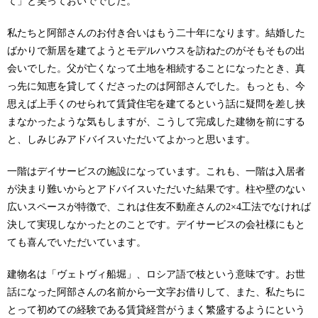
て」と笑っておいででした。
私たちと阿部さんのお付き合いはもう二十年になります。結婚した
ばかりで新居を建てようとモデルハウスを訪ねたのがそもそもの出
会いでした。父が亡くなって土地を相続することになったとき、真
っ先に知恵を貸してくださったのは阿部さんでした。もっとも、今
思えば上手くのせられて賃貸住宅を建てるという話に疑問を差し挟
まなかったような気もしますが、こうして完成した建物を前にする
と、しみじみアドバイスいただいてよかっと思います。
一階はデイサービスの施設になっています。これも、一階は入居者
が決まり難いからとアドバイスいただいた結果です。柱や壁のない
広いスペースが特徴で、これは住友不動産さんの2×4工法でなければ
決して実現しなかったとのことです。デイサービスの会社様にもと
ても喜んでいただいています。
建物名は「ヴェトヴィ船堀」、ロシア語で枝という意味です。お世
話になった阿部さんの名前から一文字お借りして、また、私たちに
とって初めての経験である賃貸経営がうまく繁盛するようにという