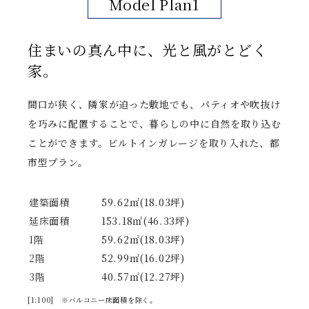
Model Plan1
住まいの真ん中に、光と風がとどく
家。
間口が狭く、隣家が迫った敷地でも、パティオや吹抜け
を巧みに配置することで、暮らしの中に自然を取り込む
ことができます。ビルトインガレージを取り入れた、都
市型プラン。
建築面積
59.62㎡(18.03坪)
延床面積
153.18㎡(46.33坪)
1階
59.62㎡(18.03坪)
2階
52.99㎡(16.02坪)
3階
40.57㎡(12.27坪)
[1:100] ※バルコニー床面積を除く。