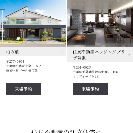
住友不動産ハウジングプラ
柏の葉
ザ幕張
〒277-0804
千葉県柏市新十余二15-2
〒261-0023
住まいるパーク柏の葉
千葉県千葉市美浜区中瀬2丁目6-1
マリブイースト28F
来場予約
来場予約
住友不動産の注文住宅に