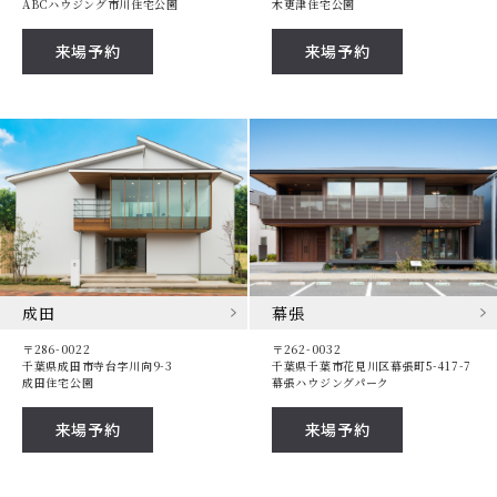
ABCハウジング市川住宅公園
木更津住宅公園
来場予約
来場予約
成田
幕張
〒286-0022
〒262-0032
千葉県成田市寺台字川向9-3
千葉県千葉市花見川区幕張町5-417-7
成田住宅公園
幕張ハウジングパーク
来場予約
来場予約