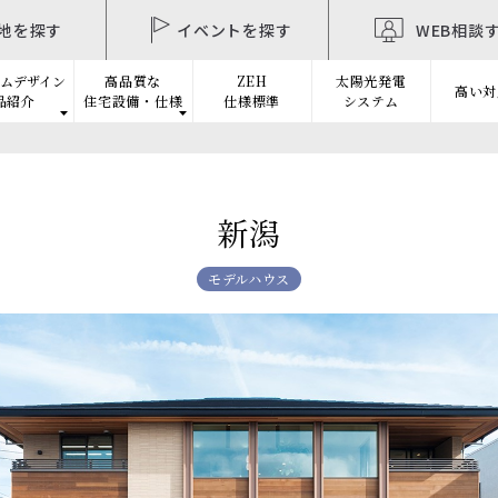
地を探す
イベントを探す
WEB相談
ムデザイン
高品質な
ZEH
太陽光発電
高い対
品紹介
住宅設備・仕様
仕様標準
システム
新潟
モデルハウス